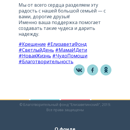
Мы от всего сердца разделяем эту
радость с нашей большой семьёй — с
вами, дорогие друзья!
Именно ваша поддержка помогает
создавать такие чудеса и дарить
надежду.
#Крещение
#ЕлизаветаФонд
#СветлыйДень
#МамаИДети
#НоваяЖизнь
#ЧудоПомощи
#Благотворительность
© Благотворительный фонд "Елизаветинский", 2019.
Все права защищены
О фонде